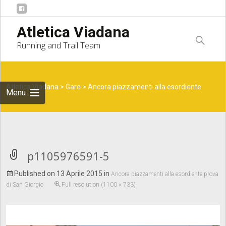
Skip to
Atletica Viadana
content
Ricerca
Running and Trail Team
per:
Atletica Viadana
>
Gare
>
Ancora piazzamenti alla esordiente
Menu
prova di San Giorgio
>
p1105976591-5
p1105976591-5
Published on
13 Aprile 2015
in
Ancora piazzamenti alla esordiente prova
di San Giorgio
Full resolution (1100 × 733)