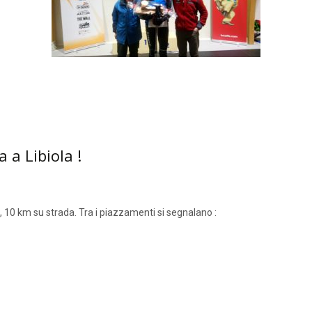
 a Libiola !
, 10 km su strada. Tra i piazzamenti si segnalano :