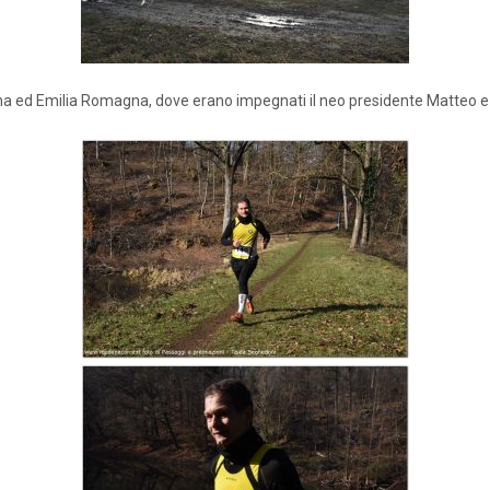
a ed Emilia Romagna, dove erano impegnati il neo presidente Matteo e 