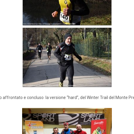
affrontato e concluso la versione “hard”, del Winter Trail del Monte Preal