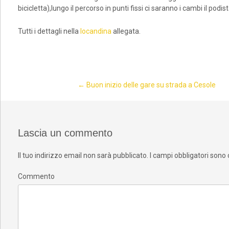
bicicletta),lungo il percorso in punti fissi ci saranno i cambi il pod
Tutti i dettagli nella
locandina
allegata.
←
Buon inizio delle gare su strada a Cesole
Post navigation
Lascia un commento
Il tuo indirizzo email non sarà pubblicato.
I campi obbligatori sono
Commento