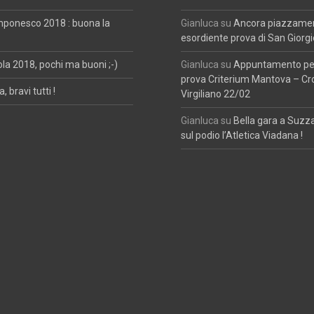
mponesco 2018 : buona la
Gianluca
su
Ancora piazzament
esordiente prova di San Giorgi
ola 2018, pochi ma buoni ;-)
Gianluca
su
Appuntamento per
prova Criterium Mantova – Cr
, bravi tutti !
Virgiliano 22/02
Gianluca
su
Bella gara a Suzz
sul podio l’Atletica Viadana !