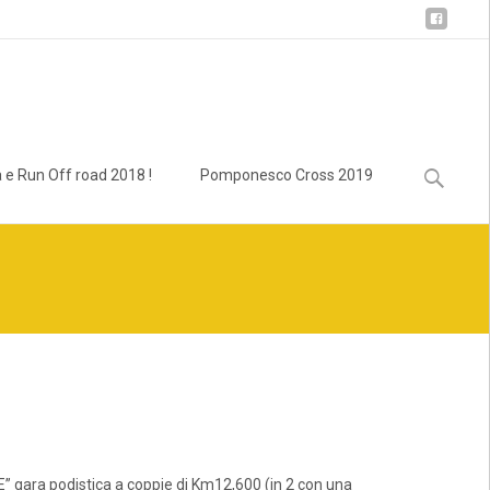
Ricerca
 e Run Off road 2018 !
Pomponesco Cross 2019
per:
E” gara podistica a coppie di Km12,600 (in 2 con una