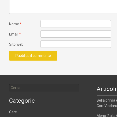
Nome
*
Email
*
Sito web
Ricerca per:
Articoli
Categorie
Bella prima 
CorriViadana
Gare
Meno 7 alla 