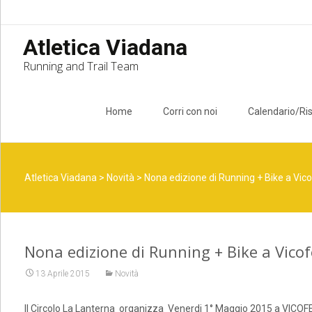
Atletica Viadana
Running and Trail Team
Skip to content
Home
Corri con noi
Calendario/Ris
Atletica Viadana
>
Novità
>
Nona edizione di Running + Bike a Vico
Nona edizione di Running + Bike a Vicof
13 Aprile 2015
Novità
Il Circolo La Lanterna organizza Venerdi 1° Maggio 2015 a VICOFER