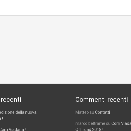
 recenti
Commenti recenti
edizione della nuova
Matteo
su
Contatti
 !
marco beltrame
su
Corri Viad
Corri Viadana !
Off road 2018 !