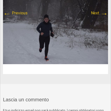
content/plugins/breadcrumb-
←
→
Previous
Next
navxt/class.bcn_breadcrumb_trail.php
on line
1013
Atletica Viadana
>
DSC_0484
Lascia un commento
Il tuo indirizzo email non sarà pubblicato.
I campi obbligatori sono