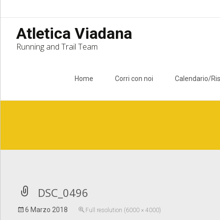
Atletica Viadana
Running and Trail Team
Skip to content
Home
Corri con noi
Calendario/Ris
Notice
: Undefined index: apost_attachment_root in
/home/atlet
DSC_0496
6 Marzo 2018
Full resolution (6000 × 4000)