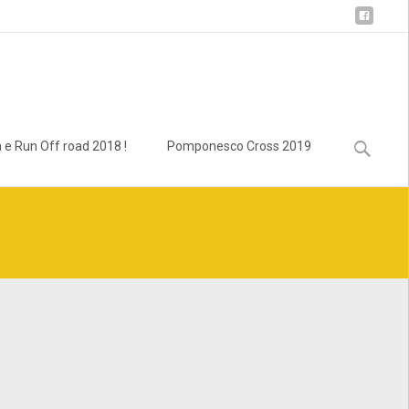
Ricerca
 e Run Off road 2018 !
Pomponesco Cross 2019
per:
lass.bcn_breadcrumb_trail.php
on line
1013