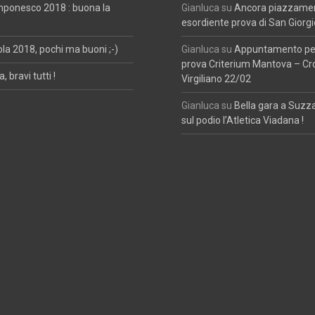
mponesco 2018 : buona la
Gianluca
su
Ancora piazzament
esordiente prova di San Giorgi
ola 2018, pochi ma buoni ;-)
Gianluca
su
Appuntamento per
prova Criterium Mantova – Cr
, bravi tutti !
Virgiliano 22/02
Gianluca
su
Bella gara a Suzz
sul podio l’Atletica Viadana !