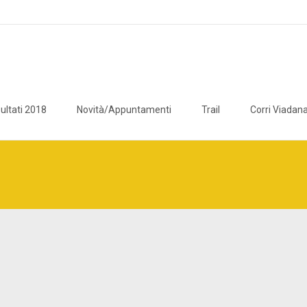
ultati 2018
Novità/Appuntamenti
Trail
Corri Viadana
icaviadana/public_html/wp/wp-content/plugins/breadcrumb-navxt/c