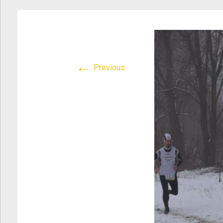
Atletica Viadana
>
DSC_0496
←
Previous