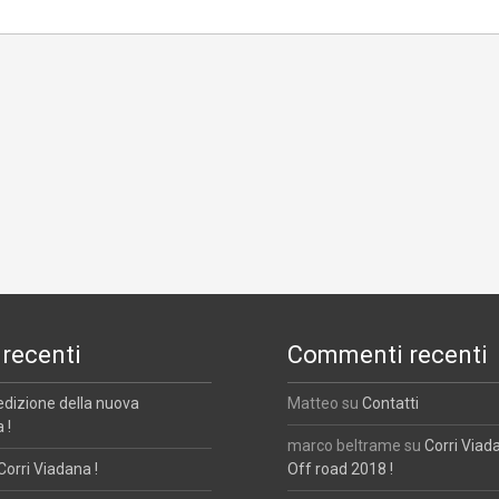
 recenti
Commenti recenti
edizione della nuova
Matteo
su
Contatti
 !
marco beltrame
su
Corri Viad
Corri Viadana !
Off road 2018 !