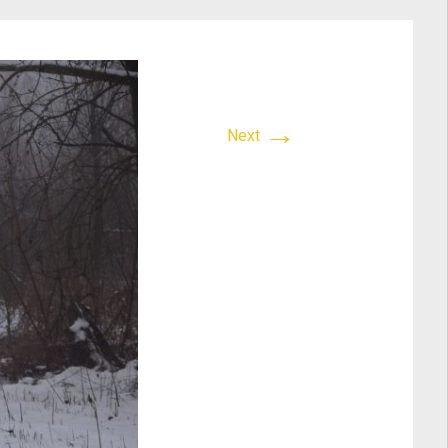
→
Next