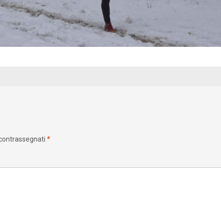
 contrassegnati
*