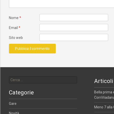
Nome
*
Email
*
Sito web
Ricerca per:
Articoli
Categorie
Bella prima 
CorriViadana
Gare
Meno 7 alla 
Novità