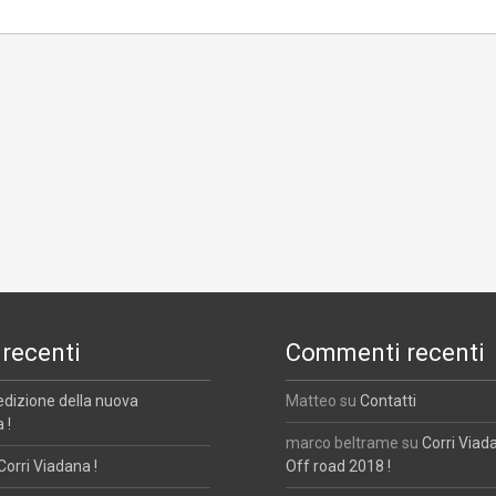
 recenti
Commenti recenti
edizione della nuova
Matteo
su
Contatti
 !
marco beltrame
su
Corri Viad
Corri Viadana !
Off road 2018 !