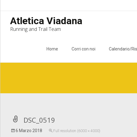
Atletica Viadana
Running and Trail Team
Skip to content
Home
Corri con noi
Calendario/Ris
Notice
: Undefined index: apost_attachment_root in
/home/atlet
DSC_0519
6 Marzo 2018
Full resolution (6000 × 4000)