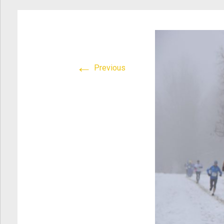
Atletica Viadana
>
DSC_0519
←
Previous