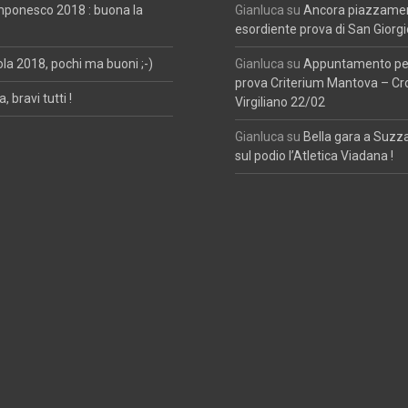
mponesco 2018 : buona la
Gianluca
su
Ancora piazzament
esordiente prova di San Giorgi
ola 2018, pochi ma buoni ;-)
Gianluca
su
Appuntamento per
prova Criterium Mantova – Cr
, bravi tutti !
Virgiliano 22/02
Gianluca
su
Bella gara a Suzz
sul podio l’Atletica Viadana !