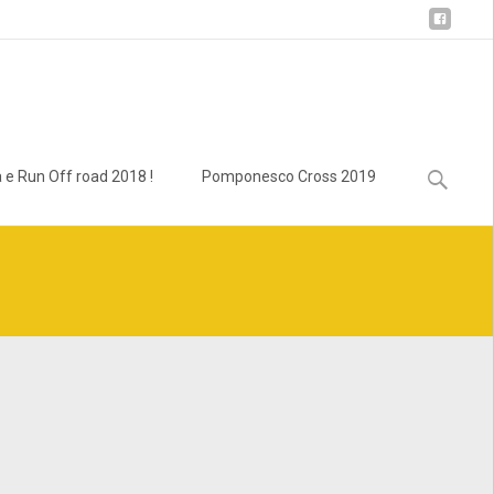
Ricerca
 e Run Off road 2018 !
Pomponesco Cross 2019
per:
lass.bcn_breadcrumb_trail.php
on line
1013