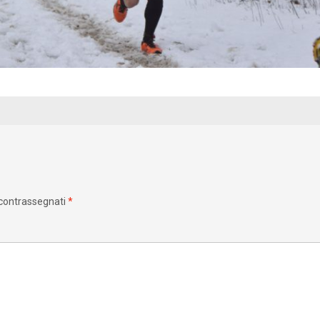
 contrassegnati
*