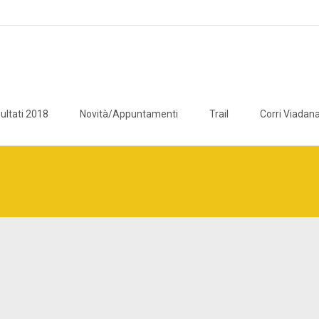
ultati 2018
Novità/Appuntamenti
Trail
Corri Viadana
icaviadana/public_html/wp/wp-content/plugins/breadcrumb-navxt/c