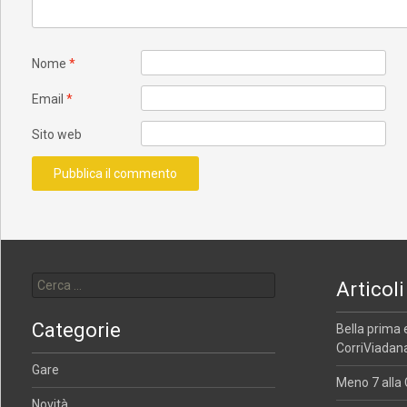
Nome
*
Email
*
Sito web
Ricerca per:
Articoli
Categorie
Bella prima 
CorriViadana
Gare
Meno 7 alla 
Novità