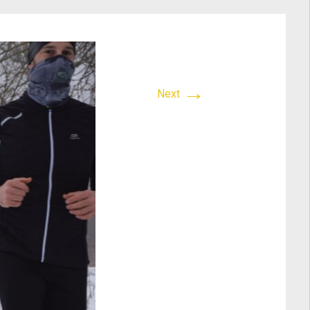
→
Next