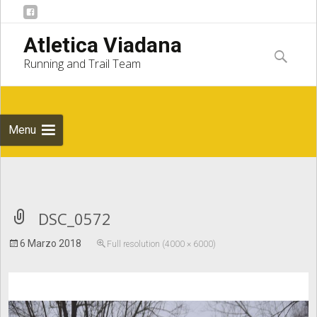
Skip to
Atletica Viadana
content
Ricerca
Running and Trail Team
per:
Menu
Notice
: Undefined index: apost_attachment_root in
DSC_0572
6 Marzo 2018
Full resolution (4000 × 6000)
/home/atleticaviadana/public_html/wp/wp-