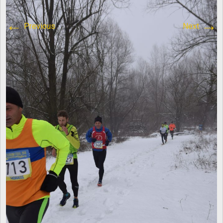
content/plugins/breadcrumb-
←
→
Previous
Next
navxt/class.bcn_breadcrumb_trail.php
on line
1013
Atletica Viadana
>
DSC_0572