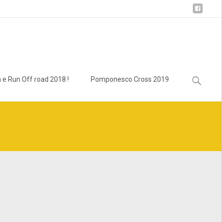
Ricerca
 e Run Off road 2018 !
Pomponesco Cross 2019
per:
lass.bcn_breadcrumb_trail.php
on line
1013