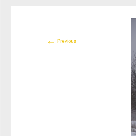
Atletica Viadana
>
DSC_0610
←
Previous