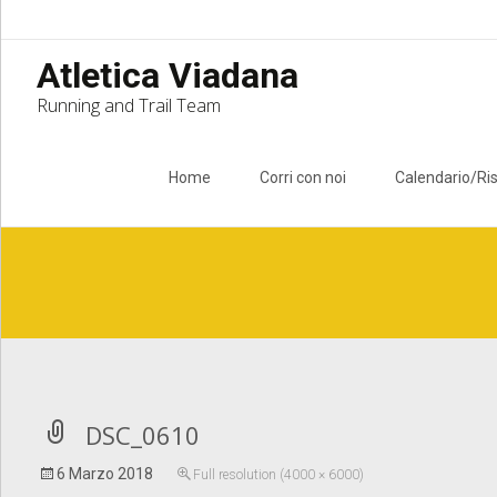
Atletica Viadana
Running and Trail Team
Skip to content
Home
Corri con noi
Calendario/Ris
Notice
: Undefined index: apost_attachment_root in
/home/atlet
DSC_0610
6 Marzo 2018
Full resolution (4000 × 6000)