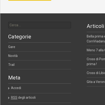
Ricerca per:
Articoli
Categorie
Bella prima 
CorriViadana
Gare
Meno 7 alla 
Novità
Cross di Po
prima !
Trail
Cross di Libi
Meta
Gita a Verona
Accedi
RSS
degli articoli