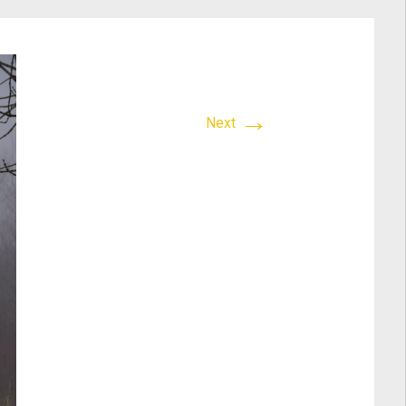
→
Next