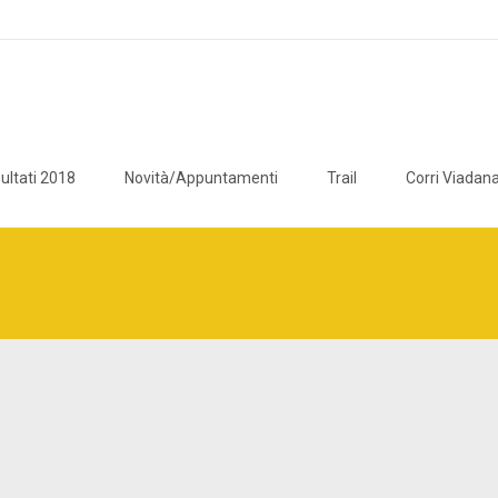
ultati 2018
Novità/Appuntamenti
Trail
Corri Viadana
icaviadana/public_html/wp/wp-content/plugins/breadcrumb-navxt/c