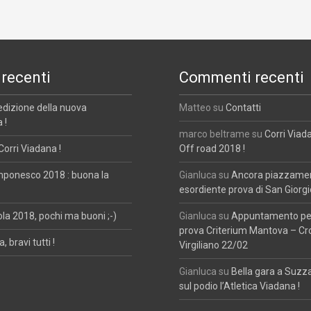
 recenti
Commenti recenti
edizione della nuova
Matteo
su
Contatti
 !
marco beltrame
su
Corri Viad
Corri Viadana !
Off road 2018 !
mponesco 2018 : buona la
Gianluca
su
Ancora piazzament
esordiente prova di San Giorgi
ola 2018, pochi ma buoni ;-)
Gianluca
su
Appuntamento per
prova Criterium Mantova – Cr
, bravi tutti !
Virgiliano 22/02
Gianluca
su
Bella gara a Suzz
sul podio l’Atletica Viadana !