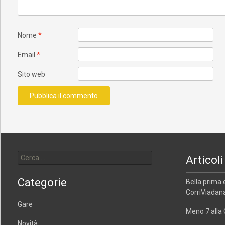
Nome
*
Email
*
Sito web
Ricerca per:
Articoli
Categorie
Bella prima 
CorriViadana
Gare
Meno 7 alla 
Novità