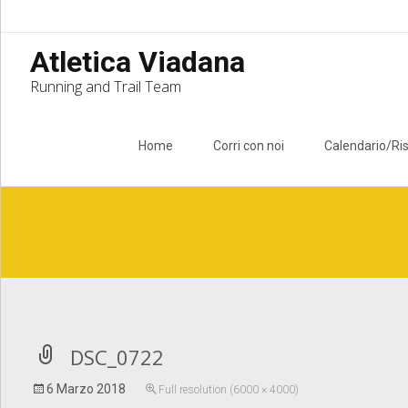
Atletica Viadana
Running and Trail Team
Skip to content
Home
Corri con noi
Calendario/Ris
Notice
: Undefined index: apost_attachment_root in
/home/atlet
DSC_0722
6 Marzo 2018
Full resolution (6000 × 4000)