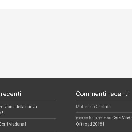
 recenti
Commenti recenti
edizione della nuova
Matteo
su
Contatti
 !
marco beltrame
su
Corri Viad
Corri Viadana !
Off road 2018 !