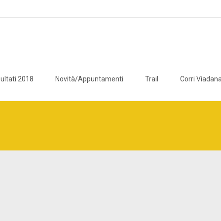
ultati 2018
Novità/Appuntamenti
Trail
Corri Viadana
icaviadana/public_html/wp/wp-content/plugins/breadcrumb-navxt/c