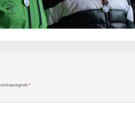
 contrassegnati
*