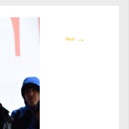
→
Next