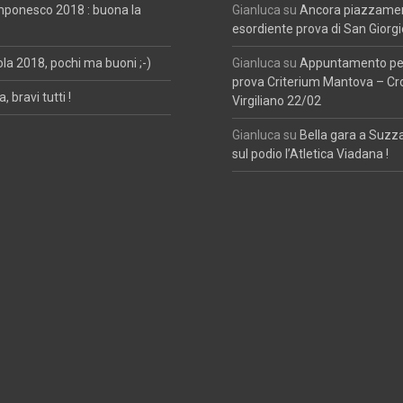
mponesco 2018 : buona la
Gianluca
su
Ancora piazzament
esordiente prova di San Giorgi
ola 2018, pochi ma buoni ;-)
Gianluca
su
Appuntamento per
prova Criterium Mantova – Cr
, bravi tutti !
Virgiliano 22/02
Gianluca
su
Bella gara a Suzz
sul podio l’Atletica Viadana !