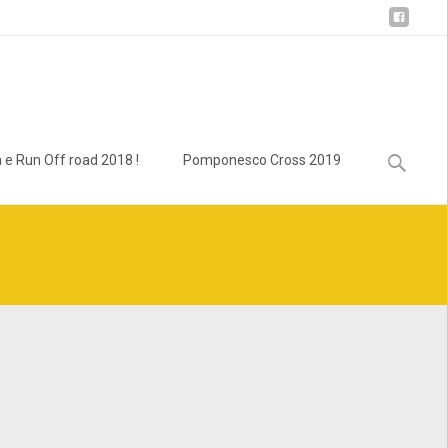
Ricerca
 e Run Off road 2018 !
Pomponesco Cross 2019
per:
lass.bcn_breadcrumb_trail.php
on line
1013