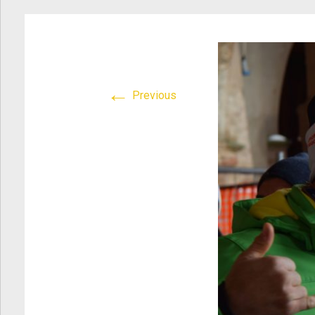
Atletica Viadana
>
DSC_0722
←
Previous