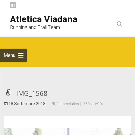
Skip to
Atletica Viadana
content
Ricerca
Running and Trail Team
per:
Menu
Notice
: Undefined index: apost_attachment_root in
IMG_1568
18 Settembre 2018
Full resolution (1260 × 1890)
/home/atleticaviadana/public_html/wp/wp-