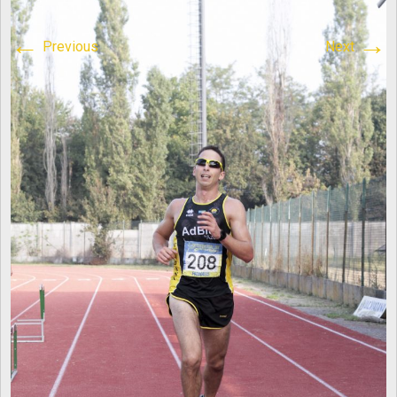
content/plugins/breadcrumb-
←
→
Previous
Next
navxt/class.bcn_breadcrumb_trail.php
on line
1013
Atletica Viadana
>
IMG_1568