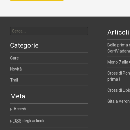
Ricerca per:
Articoli
Categorie
Bella prima 
CorriViadana
Gare
Meno 7 alla 
Novità
Cross di Po
prima !
Trail
Cross di Libi
Meta
Gita a Verona
Accedi
RSS
degli articoli