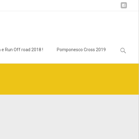
Ricerca
 e Run Off road 2018 !
Pomponesco Cross 2019
per:
lass.bcn_breadcrumb_trail.php
on line
1013