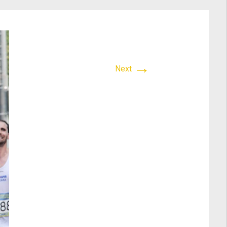
→
Next