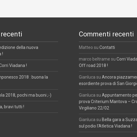
 recenti
Commenti recenti
edizione della nuova
Matteo
su
Contatti
 !
marco beltrame
su
Corri Viad
Corri Viadana !
Off road 2018 !
mponesco 2018 : buona la
Gianluca
su
Ancora piazzament
esordiente prova di San Giorgi
ola 2018, pochi ma buoni ;-)
Gianluca
su
Appuntamento per
prova Criterium Mantova – Cr
, bravi tutti !
Virgiliano 22/02
Gianluca
su
Bella gara a Suzz
sul podio l’Atletica Viadana !