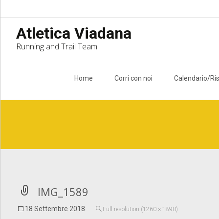
Atletica Viadana
Running and Trail Team
Skip to content
Home
Corri con noi
Calendario/Ris
Notice
: Undefined index: apost_attachment_root in
/home/atlet
IMG_1589
18 Settembre 2018
Full resolution (1260 × 1890)