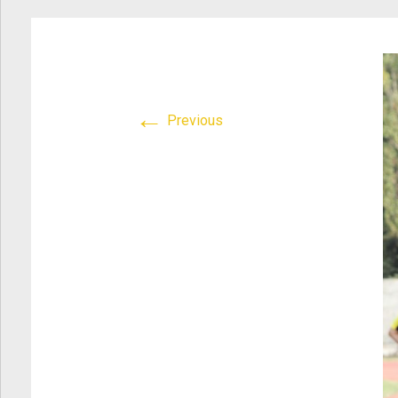
Atletica Viadana
>
IMG_1589
←
Previous