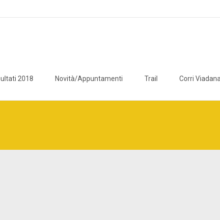
ultati 2018
Novità/Appuntamenti
Trail
Corri Viadana
icaviadana/public_html/wp/wp-content/plugins/breadcrumb-navxt/c