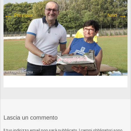
content/plugins/breadcrumb-
←
→
Previous
Next
navxt/class.bcn_breadcrumb_trail.php
on line
1013
Atletica Viadana
>
IMG_1658
Lascia un commento
Il tuo indirizzo email non sarà pubblicato.
I campi obbligatori sono