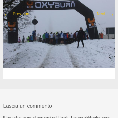
content/plugins/breadcrumb-
←
→
Previous
Next
navxt/class.bcn_breadcrumb_trail.php
on line
1013
Atletica Viadana
>
IMG_8553
Lascia un commento
Il tuo indirizzo email non sarà pubblicato.
I campi obbligatori sono