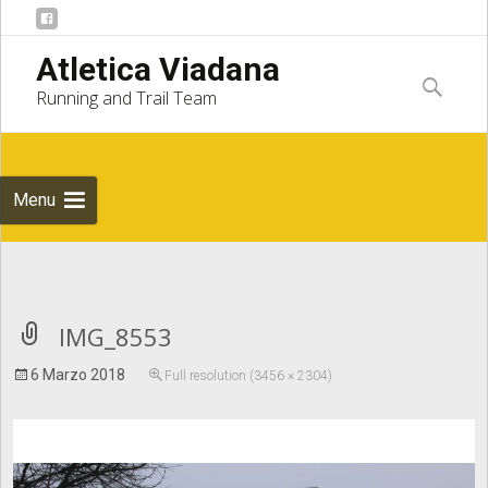
Skip to
Atletica Viadana
content
Ricerca
Running and Trail Team
per:
Menu
Notice
: Undefined index: apost_attachment_root in
IMG_8553
6 Marzo 2018
Full resolution (3456 × 2304)
/home/atleticaviadana/public_html/wp/wp-