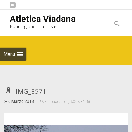
Skip to
Atletica Viadana
content
Ricerca
Running and Trail Team
per:
Menu
Notice
: Undefined index: apost_attachment_root in
IMG_8571
6 Marzo 2018
Full resolution (2304 × 3456)
/home/atleticaviadana/public_html/wp/wp-