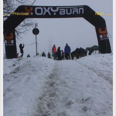
content/plugins/breadcrumb-
←
→
Previous
Next
navxt/class.bcn_breadcrumb_trail.php
on line
1013
Atletica Viadana
>
IMG_8571