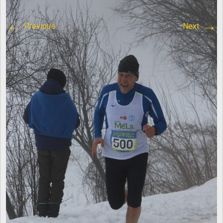
content/plugins/breadcrumb-
←
→
Previous
Next
navxt/class.bcn_breadcrumb_trail.php
on line
1013
Atletica Viadana
>
IMG_8590