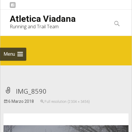
Skip to
Atletica Viadana
content
Ricerca
Running and Trail Team
per:
Menu
Notice
: Undefined index: apost_attachment_root in
IMG_8590
6 Marzo 2018
Full resolution (2304 × 3456)
/home/atleticaviadana/public_html/wp/wp-