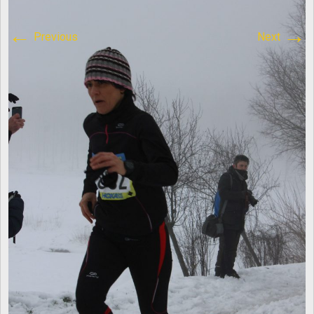
content/plugins/breadcrumb-
←
→
Previous
Next
navxt/class.bcn_breadcrumb_trail.php
on line
1013
Atletica Viadana
>
IMG_8612