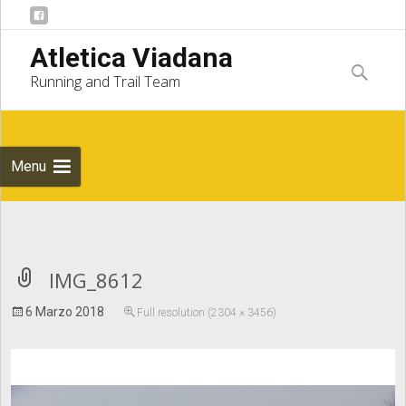
Skip to
Atletica Viadana
content
Ricerca
Running and Trail Team
per:
Menu
Notice
: Undefined index: apost_attachment_root in
IMG_8612
6 Marzo 2018
Full resolution (2304 × 3456)
/home/atleticaviadana/public_html/wp/wp-