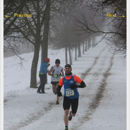
content/plugins/breadcrumb-
←
→
Previous
Next
navxt/class.bcn_breadcrumb_trail.php
on line
1013
Atletica Viadana
>
IMG_8674