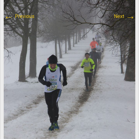
content/plugins/breadcrumb-
←
→
Previous
Next
navxt/class.bcn_breadcrumb_trail.php
on line
1013
Atletica Viadana
>
IMG_8735