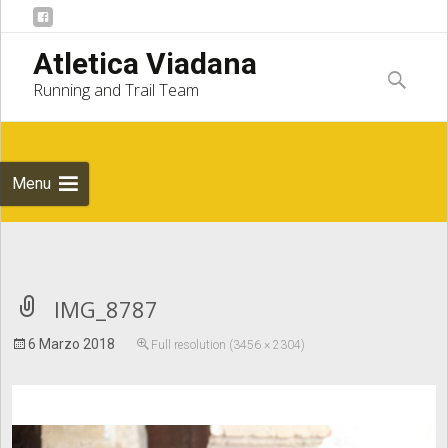
Skip to
Atletica Viadana
content
Ricerca
Running and Trail Team
per:
Menu
Notice
: Undefined index: apost_attachment_root in
IMG_8787
6 Marzo 2018
Full resolution (3456 × 2304)
/home/atleticaviadana/public_html/wp/wp-