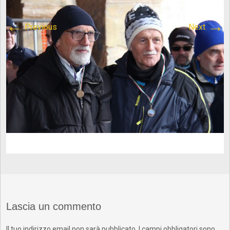
content/plugins/breadcrumb-
←
→
Previous
Next
navxt/class.bcn_breadcrumb_trail.php
on line
1013
Atletica Viadana
>
IMG_8787
Lascia un commento
Il tuo indirizzo email non sarà pubblicato.
I campi obbligatori sono