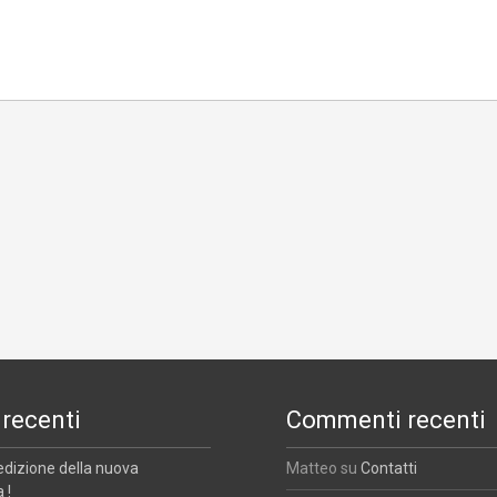
 recenti
Commenti recenti
edizione della nuova
Matteo
su
Contatti
 !