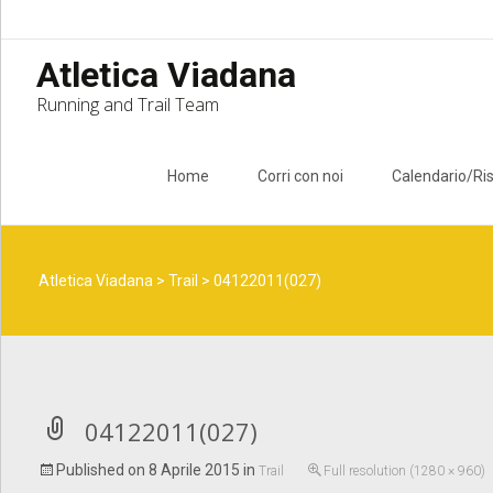
Atletica Viadana
Running and Trail Team
Skip to content
Home
Corri con noi
Calendario/Ris
Atletica Viadana
>
Trail
>
04122011(027)
04122011(027)
Published on
8 Aprile 2015
in
Trail
Full resolution (1280 × 960)