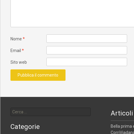
Nome
*
Email
*
Sito web
Ricerca per:
Articoli
Categorie
Bella prima 
CorriViadana