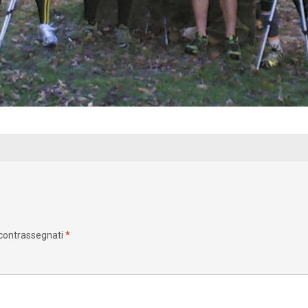
 contrassegnati
*