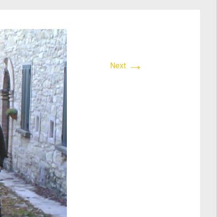
→
Next