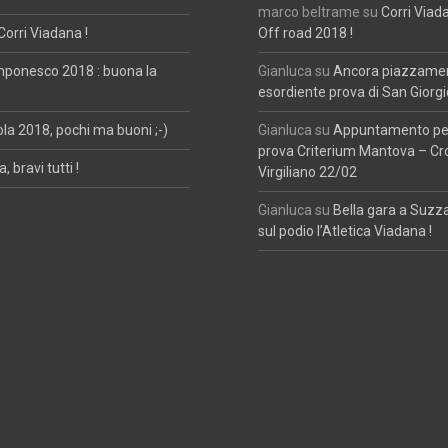
marco beltrame
su
Corri Viad
Corri Viadana !
Off road 2018 !
mponesco 2018 : buona la
Gianluca
su
Ancora piazzament
esordiente prova di San Giorgi
ola 2018, pochi ma buoni ;-)
Gianluca
su
Appuntamento per
prova Criterium Mantova – Cr
, bravi tutti !
Virgiliano 22/02
Gianluca
su
Bella gara a Suzz
sul podio l’Atletica Viadana !