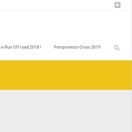
Ricerca
 e Run Off road 2018 !
Pomponesco Cross 2019
per:
lass.bcn_breadcrumb_trail.php
on line
1013