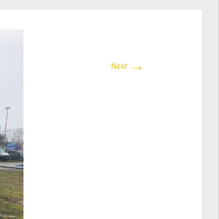
→
Next