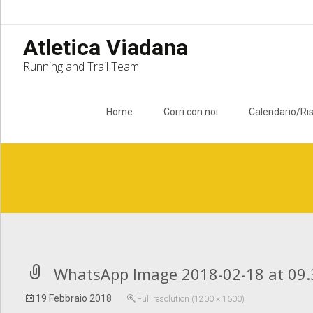
Atletica Viadana
Running and Trail Team
Skip to content
Home
Corri con noi
Calendario/Ris
Notice
: Undefined index: apost_attachment_root in
/home/atlet
WhatsApp Image 2018-02-18 at 09.
19 Febbraio 2018
Full resolution (1200 × 1600)