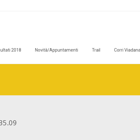
ultati 2018
Novità/Appuntamenti
Trail
Corri Viadana
icaviadana/public_html/wp/wp-content/plugins/breadcrumb-navxt/c
35.09