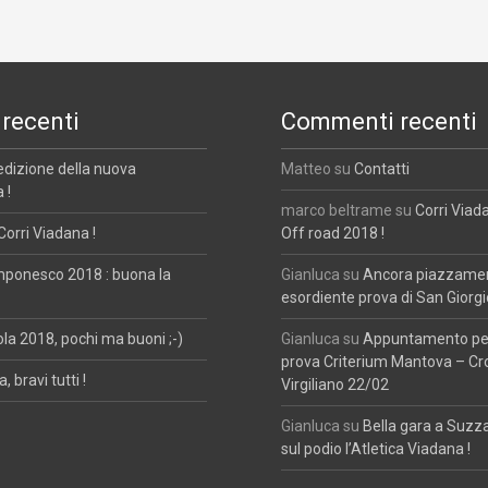
 recenti
Commenti recenti
edizione della nuova
Matteo
su
Contatti
 !
marco beltrame
su
Corri Viad
Corri Viadana !
Off road 2018 !
mponesco 2018 : buona la
Gianluca
su
Ancora piazzament
esordiente prova di San Giorgi
ola 2018, pochi ma buoni ;-)
Gianluca
su
Appuntamento per
prova Criterium Mantova – Cr
, bravi tutti !
Virgiliano 22/02
Gianluca
su
Bella gara a Suzz
sul podio l’Atletica Viadana !