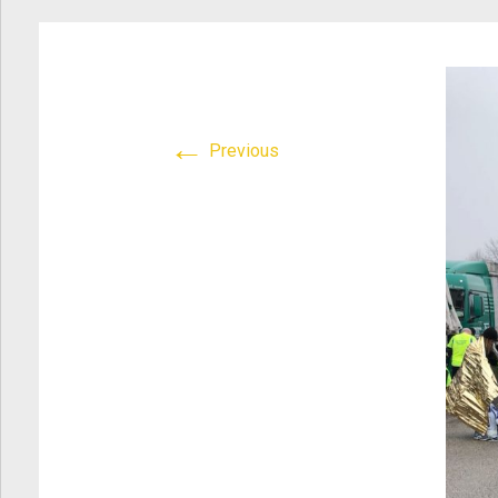
Atletica Viadana
>
WhatsApp Image 2018-02-18 at 09.35.09
←
Previous