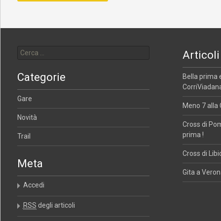
Ricerca per:
Articoli
Categorie
Bella prima 
CorriViadana
Gare
Meno 7 alla 
Novità
Cross di Po
prima !
Trail
Cross di Libi
Meta
Gita a Verona
Accedi
RSS
degli articoli